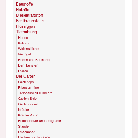
Baustoffe
Heizöle
Dieselkraftstoff
Festbrennstoffe
Flüssiggas
Tiernahrung
Hunde
Katzen
Wellensittiche
Geflügel
Hasen und Kaninchen
Der Hamster
Pferde
Der Garten
Gartentips
Pflanztermine
Treibhäuser/Frühbeete
Garten Erde
Gartenbedarf
Kräuter
Kräuter A - Z
Bodendecker und Ziergräser
Stauden
Straeucher
Hecken und Koniferen