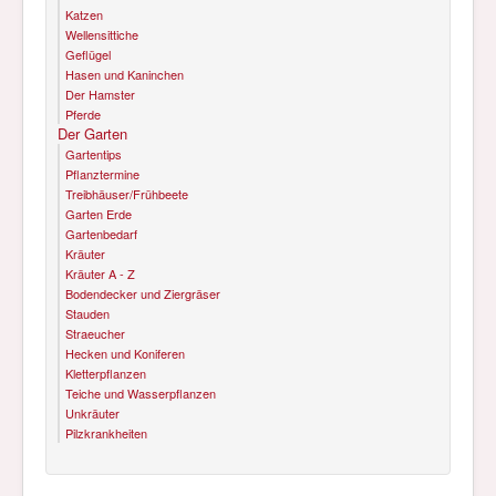
Katzen
Wellensittiche
Geflügel
Hasen und Kaninchen
Der Hamster
Pferde
Der Garten
Gartentips
Pflanztermine
Treibhäuser/Frühbeete
Garten Erde
Gartenbedarf
Kräuter
Kräuter A - Z
Bodendecker und Ziergräser
Stauden
Straeucher
Hecken und Koniferen
Kletterpflanzen
Teiche und Wasserpflanzen
Unkräuter
Pilzkrankheiten